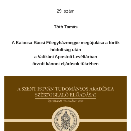
29. szám
Tóth Tamás
A Kalocsa-Bácsi Főegyházmegye megújulása a török
hódoltság után
a Vatikáni Apostoli Levéltárban
őrzött kánoni eljárások tükrében