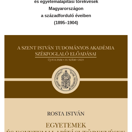
és egyetemalapítási törekvések
Magyarországon
a századforduló éveiben
(1895–1904)