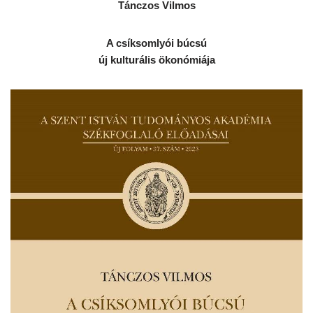
Tánczos Vilmos
A csíksomlyói búcsú
új kulturális ökonómiája