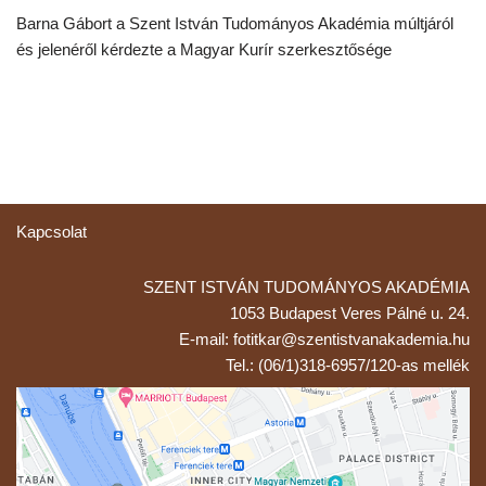
Barna Gábort a Szent István Tudományos Akadémia múltjáról
és jelenéről kérdezte a Magyar Kurír szerkesztősége
Kapcsolat
SZENT ISTVÁN TUDOMÁNYOS AKADÉMIA
1053 Budapest Veres Pálné u. 24.
E-mail: fotitkar@szentistvanakademia.hu
Tel.: (06/1)318-6957/120-as mellék