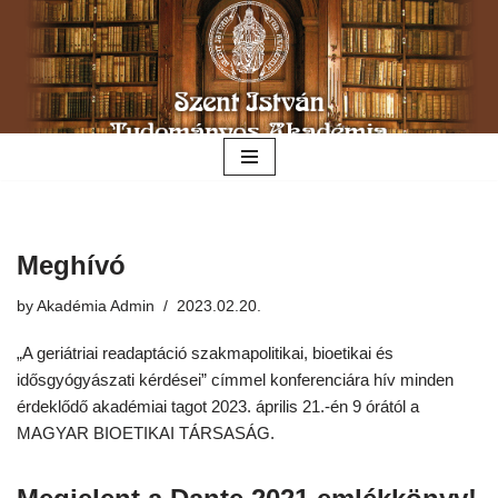
Skip
to
content
Meghívó
by
Akadémia Admin
2023.02.20.
„A geriátriai readaptáció szakmapolitikai, bioetikai és
idősgyógyászati kérdései” címmel konferenciára hív minden
érdeklődő akadémiai tagot 2023. április 21.-én 9 órától a
MAGYAR BIOETIKAI TÁRSASÁG.